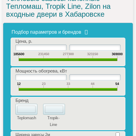
Тепломаш, Tropik Line, Zilon на
входные двери в Хабаровске
Подбор параметров и брендов
Цена, р.
185600
231450
277300
323150
369000
Мощность обогрева, кВт
12
23
33
44
54
Бренд
Teplomash
Tropik-
Line
Ширина завесы 2м