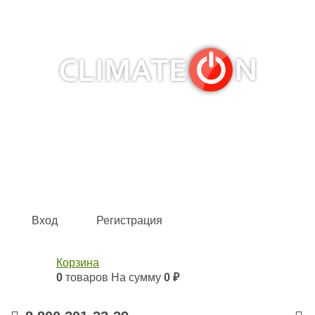
Кондиционеры и сплит-системы, газовые котлы,
тепловые завесы, водяные тепловентиляторы для
квартиры, дома, офиса с доставкой в Хабаровск и по
всей России.
Climate for life
Вход
Регистрация
Корзина
0
товаров
На сумму
0 ₽