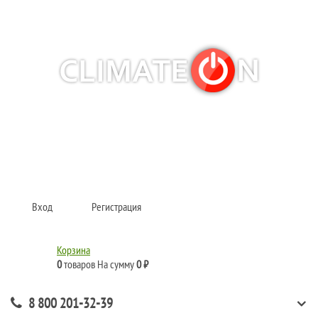
Кондиционеры и сплит-системы, газовые котлы, тепловые завесы, водяные
тепловентиляторы для квартиры, дома, офиса с доставкой в Хабаровск и по
всей России.
Climate for life
Вход
Регистрация
Корзина
0
товаров
На сумму
0 ₽
8 800 201-32-39