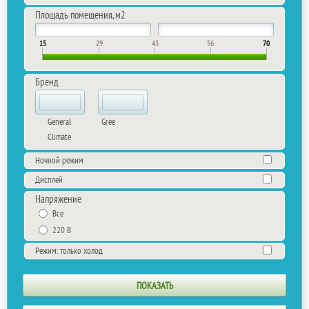
Площадь помещения, м2
15
29
43
56
70
Бренд
General
Gree
Climate
Ночной режим
Дисплей
Напряжение
Все
220 В
Режим: только холод