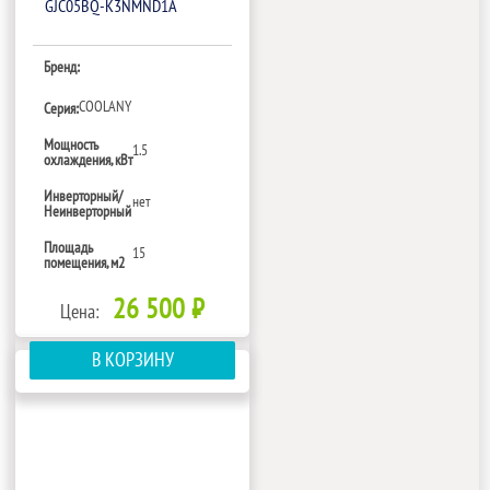
GJC05BQ-K3NMND1A
Бренд:
COOLANY
Серия:
Мощность
1.5
охлаждения, кВт
Инверторный/
нет
Неинверторный
Площадь
15
помещения, м2
26 500 ₽
Цена:
В КОРЗИНУ