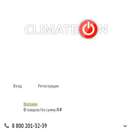
Кондиционеры и сплит-системы, газовые котлы, тепловые завесы, водяные
тепловентиляторы для квартиры, дома, офиса с доставкой в Хабаровск и по
всей России.
Climate for life
Вход
Регистрация
Корзина
0
товаров
На сумму
0 ₽
8 800 201-32-39