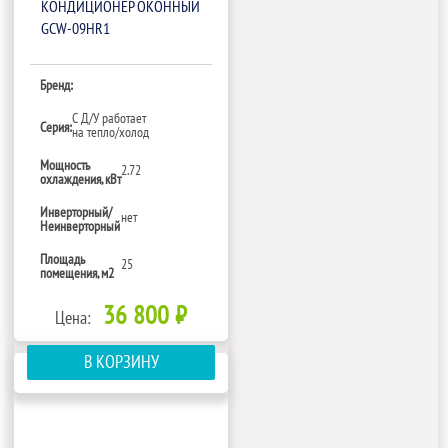
КОНДИЦИОНЕР ОКОННЫЙ
GCW-09HR1
Бренд:
С Д/У работает
Серия:
на тепло/холод
Мощность
2.72
охлаждения, кВт
Инверторный/
нет
Неинверторный
Площадь
25
помещения, м2
36 800 ₽
Цена:
В КОРЗИНУ