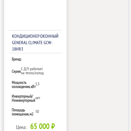
КОНДИЦИОНЕР ОКОННЫЙ
GENERAL CLIMATE GCW-
18HR3
Бренд:
С Д/У работает
Серия:
на тепло/холод
Мощность
5.3
охлаждения, кВт
Инверторный/
нет
Неинверторный
Площадь
50
помещения, м2
65 000 ₽
Цена: