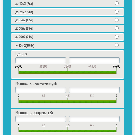
до 20м2 (7ка)
до 25м2 (9ка)
до 35м2 (12ка)
до 50м2 (18ка)
до 70м2 (24ка)
>=80 м2(30-36)
Цена, р.
26500
39100
51700
64300
76900
Мощность охлаждения, кВт
2
2.5
4.5
5.5
7
Мощность обогрева, кВт
3
3.5
3.5
4.5
5