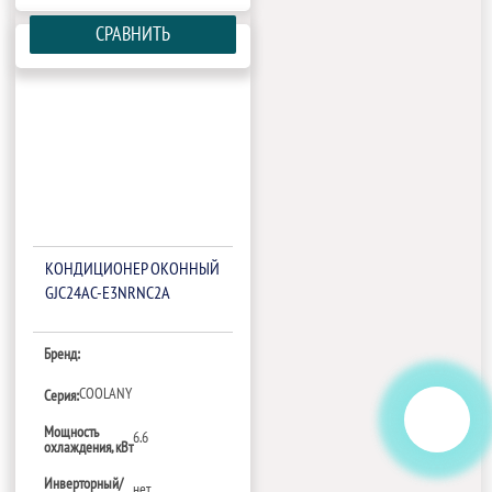
СРАВНИТЬ
КОНДИЦИОНЕР ОКОННЫЙ
GJC24AC-E3NRNC2A
Бренд:
COOLANY
Серия:
Мощность
6.6
охлаждения, кВт
Инверторный/
нет