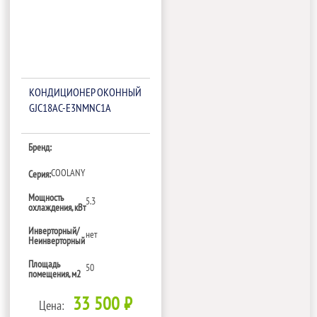
КОНДИЦИОНЕР ОКОННЫЙ
GJC18AC-E3NMNC1A
Бренд:
COOLANY
Серия:
Мощность
5.3
охлаждения, кВт
Инверторный/
нет
Неинверторный
Площадь
50
помещения, м2
33 500 ₽
Цена: