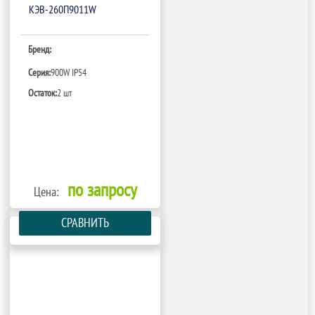
КЭВ-260П9011W
Бренд:
Серия:
900W IP54
Остаток:
2 шт
по запросу
Цена:
СРАВНИТЬ