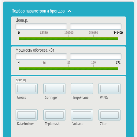
Подбор параметров и брендов
Цена, р.
0
85350
170700
256050
341400
Мощность обогрева, кВт
4
46
87
129
171
Бренд
Greers
Sonniger
Tropik-Line
WING
Kalashnikov
Teplomash
Volcano
Zilon