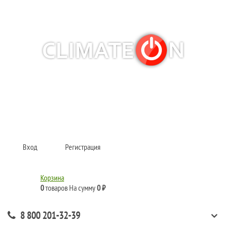
Кондиционеры и сплит-системы, газовые котлы, тепловые завесы, водяные
тепловентиляторы для квартиры, дома, офиса с доставкой в Хабаровск и по
всей России.
Climate for life
Вход
Регистрация
Корзина
0
товаров
На сумму
0 ₽
8 800 201-32-39