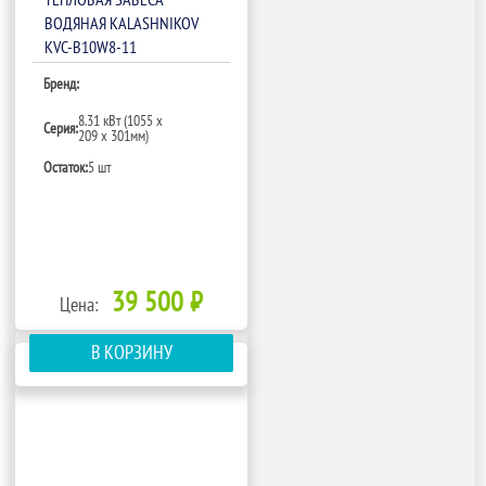
ВОДЯНАЯ KALASHNIKOV
KVС-B10W8-11
Бренд:
8.31 кВт (1055 х
Серия:
209 х 301мм)
Остаток:
5 шт
39 500 ₽
Цена:
В КОРЗИНУ