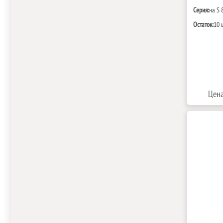
Серия:
на S 
Остаток:
10 
Цена