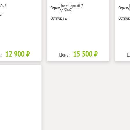
80м2
Цвет: Черный (S
Ц
Серия:
Серия:
до 50м2)
5
шт
Остаток:
8 шт
Остаток
12 900 ₽
15 500 ₽
:
Цена:
Ц