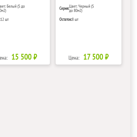
вет: Белый (S до
Цвет: Черный (S
Серия:
0м2)
до 80м2)
:
12 шт
Остаток:
8 шт
15 500 ₽
17 500 ₽
ена:
Цена: