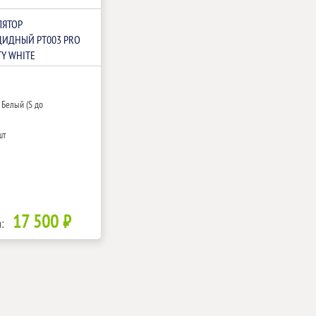
ЛЯТОР
ЦИДНЫЙ РТ003 PRO
TY WHITE
 Белый (S до
)
шт
17 500 ₽
: