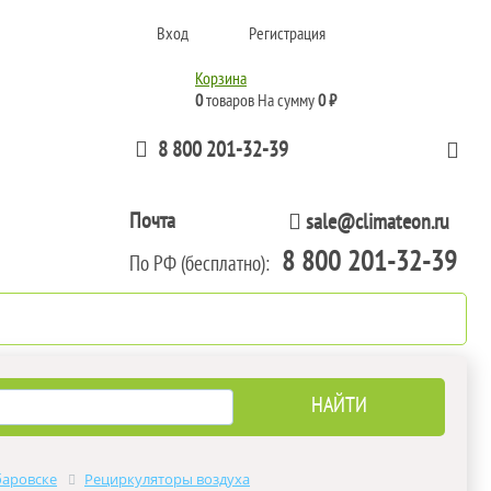
Вход
Регистрация
Корзина
0
товаров
На сумму
0 ₽
8 800 201-32-39
Почта
sale@climateon.ru
8 800 201-32-39
По РФ (бесплатно):
тажа
Акции
Контакты
баровске
Рециркуляторы воздуха