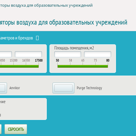
торы воздуха для образовательных учреждений
яторы воздуха для образовательных учреждений
раметров и брендов
Площадь помещения, м2
4050
15200
16350
17500
50
58
65
73
80
Anvikor
Purge Technology
ние
В