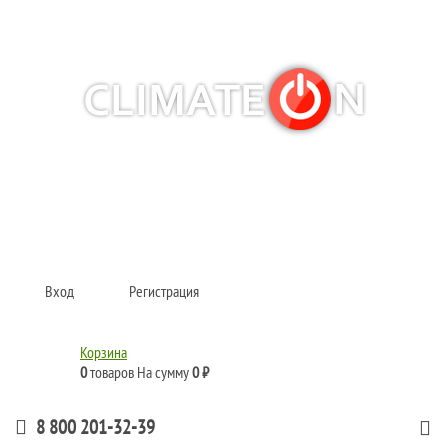
Кондиционеры и сплит-системы, газовые котлы, тепловые завесы, водяные
тепловентиляторы для квартиры, дома, офиса с доставкой в Хабаровск и по
всей России.
Climate for life
Вход
Регистрация
Корзина
0
товаров
На сумму
0 ₽
8 800 201-32-39