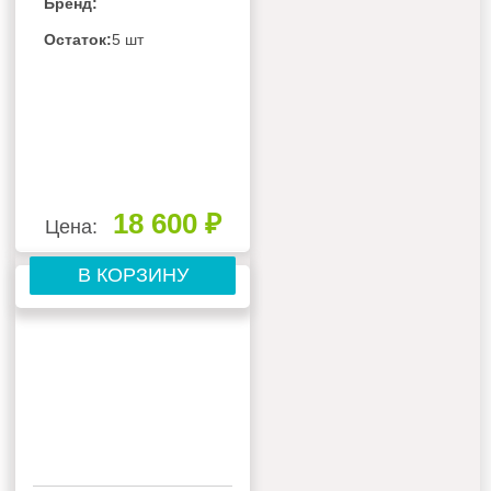
Бренд:
СИСТЕМЫ
GENERAL CLIMATE
Остаток:
5 шт
GC-MEСO12HF32
18 600 ₽
Цена:
В КОРЗИНУ