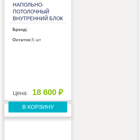
НАПОЛЬНО-
ПОТОЛОЧНЫЙ
ВНУТРЕННИЙ БЛОК
МУЛЬТИ СПЛИТ-
Бренд:
СИСТЕМЫ
GENERAL CLIMATE
Остаток:
5 шт
GC-MEСO12HF
18 600 ₽
Цена:
В КОРЗИНУ