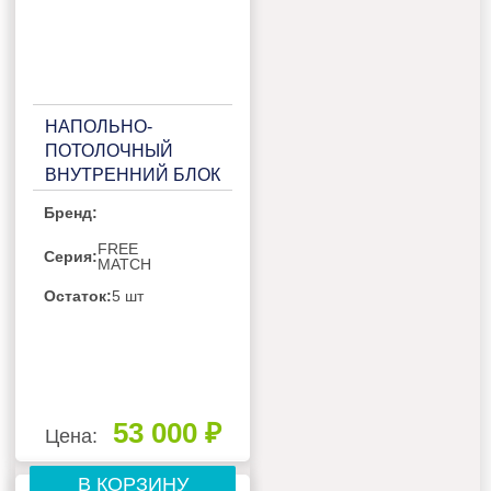
НАПОЛЬНО-
ПОТОЛОЧНЫЙ
ВНУТРЕННИЙ БЛОК
МУЛЬТИ СПЛИТ-
Бренд:
СИСТЕМЫ GREE
FREE MATCH IV
FREE
Серия:
MATCH
GTH(12)CA-
K6DNA1A/I
Остаток:
5 шт
53 000 ₽
Цена:
В КОРЗИНУ