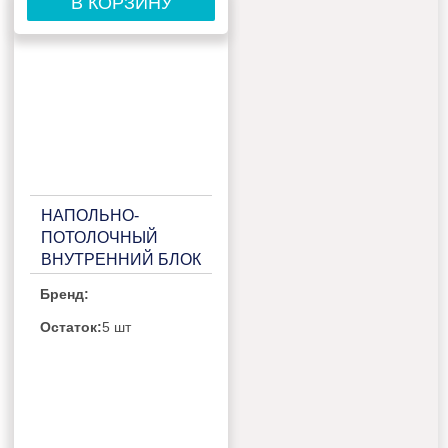
В КОРЗИНУ
НАПОЛЬНО-
ПОТОЛОЧНЫЙ
ВНУТРЕННИЙ БЛОК
МУЛЬТИ СПЛИТ-
Бренд:
СИСТЕМЫ GREE
FREE MATCH IV
Остаток:
5 шт
GTH(24)CB-
K6DNA2A/I