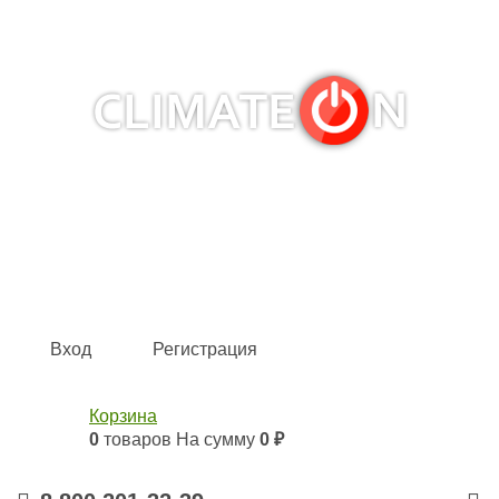
Кондиционеры и сплит-системы, газовые котлы,
тепловые завесы, водяные тепловентиляторы для
квартиры, дома, офиса с доставкой в Хабаровск и по
всей России.
Climate for life
Вход
Регистрация
Корзина
0
товаров
На сумму
0 ₽