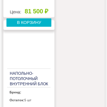
81 500 ₽
Цена:
В КОРЗИНУ
НАПОЛЬНО-
ПОТОЛОЧНЫЙ
ВНУТРЕННИЙ БЛОК
МУЛЬТИ СПЛИТ-
Бренд:
СИСТЕМЫ
GENERAL CLIMATE
Остаток:
5 шт
GC-MECO24HF32