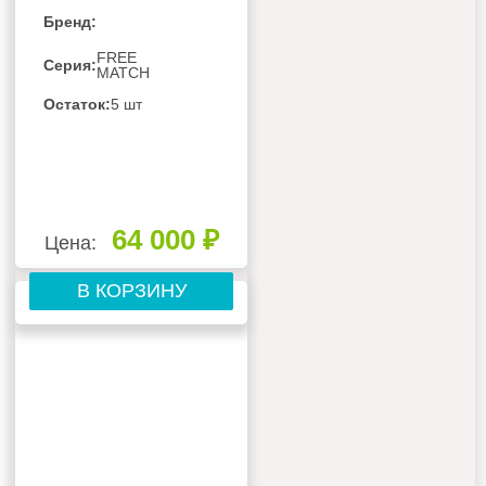
МУЛЬТИ СПЛИТ-
Бренд:
СИСТЕМЫ GREE
FREE MATCH IV
FREE
Серия:
MATCH
GTH(18)CA-
K6DNA1A/I
Остаток:
5 шт
64 000 ₽
Цена:
В КОРЗИНУ