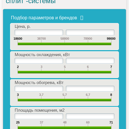
сплит -системы
Подбор параметров и брендов
Цена, р.
18600
38700
58800
78900
99000
Мощность охлаждения, кВт
2
3
5
6
7
Мощность обогрева, кВт
3
3.7
5.7
6.7
8
Площадь помещения, м2
25
37
48
60
71