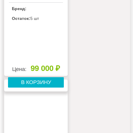
МУЛЬТИ СПЛИТ-
Бренд:
СИСТЕМЫ
GENERAL CLIMATE
Остаток:
5 шт
GC-MEСO18HF
99 000 ₽
Цена:
В КОРЗИНУ