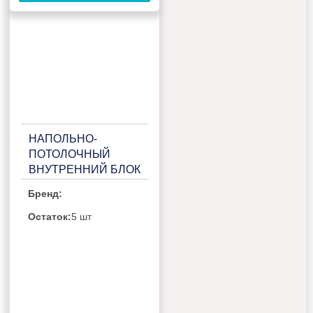
НАПОЛЬНО-
ПОТОЛОЧНЫЙ
ВНУТРЕННИЙ БЛОК
МУЛЬТИ СПЛИТ-
Бренд:
СИСТЕМЫ HAIER
AF35S2SD1FA
Остаток:
5 шт