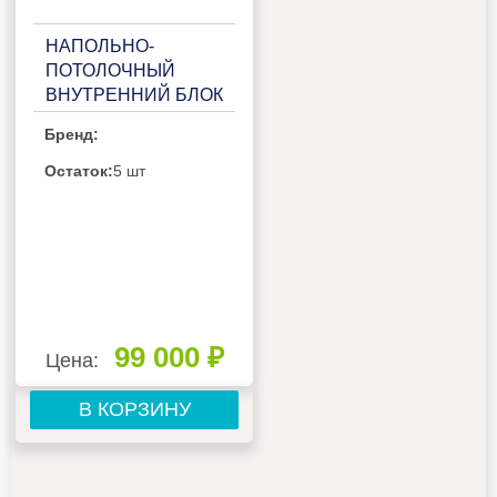
НАПОЛЬНО-
ПОТОЛОЧНЫЙ
ВНУТРЕННИЙ БЛОК
МУЛЬТИ СПЛИТ-
Бренд:
СИСТЕМЫ
GENERAL CLIMATE
Остаток:
5 шт
GC-MECO24HF
99 000 ₽
Цена:
В КОРЗИНУ