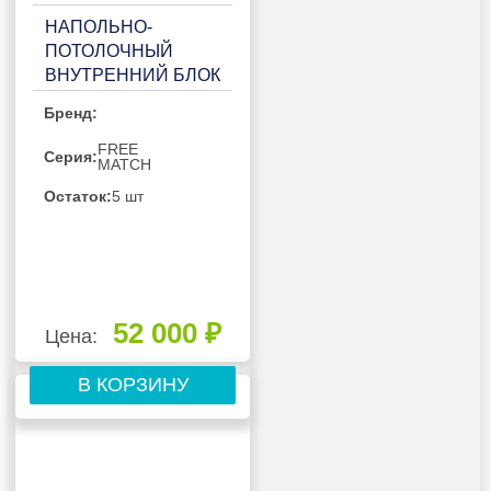
НАПОЛЬНО-
ПОТОЛОЧНЫЙ
ВНУТРЕННИЙ БЛОК
МУЛЬТИ СПЛИТ-
Бренд:
СИСТЕМЫ GREE
FREE MATCH IV
FREE
Серия:
MATCH
GEH18AA-
K6DNA1E/I
Остаток:
5 шт
52 000 ₽
Цена:
В КОРЗИНУ