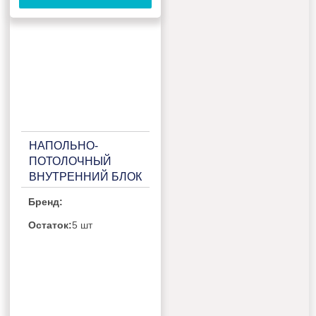
НАПОЛЬНО-
ПОТОЛОЧНЫЙ
ВНУТРЕННИЙ БЛОК
МУЛЬТИ СПЛИТ-
Бренд:
СИСТЕМЫ HAIER
AC35S2SG1FA
Остаток:
5 шт