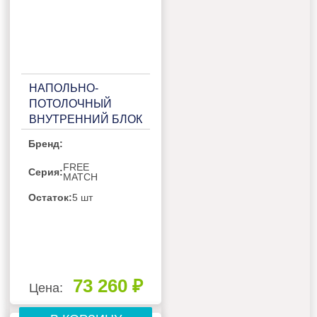
НАПОЛЬНО-
ПОТОЛОЧНЫЙ
ВНУТРЕННИЙ БЛОК
МУЛЬТИ СПЛИТ-
Бренд:
СИСТЕМЫ
GENERAL CLIMATE
FREE
Серия:
MATCH
GC-MEСO18HF32
Остаток:
5 шт
73 260 ₽
Цена: