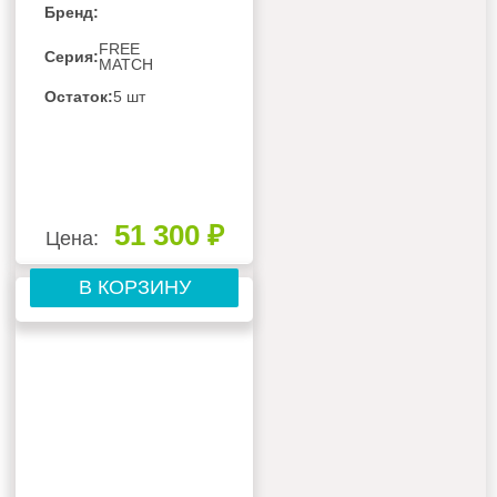
Бренд:
СИСТЕМЫ GREE
FREE MATCH IV
FREE
Серия:
MATCH
GTH(09)CA-
K6DNA1A/I
Остаток:
5 шт
51 300 ₽
Цена:
В КОРЗИНУ