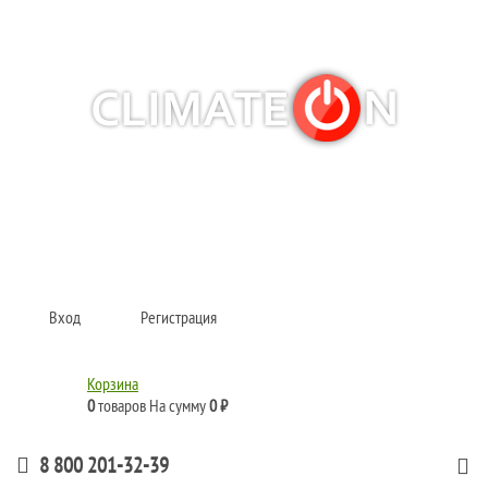
Кондиционеры и сплит-системы, газовые котлы, тепловые завесы, водяные
тепловентиляторы для квартиры, дома, офиса с доставкой в Хабаровск и по
всей России.
Climate for life
Вход
Регистрация
Корзина
0
товаров
На сумму
0 ₽
8 800 201-32-39