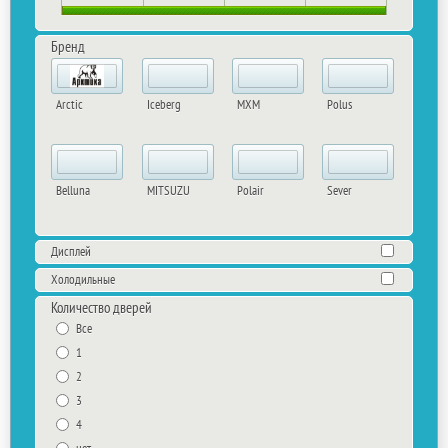
Бренд
Arctic
Iceberg
MXM
Polus
Belluna
MITSUZU
Polair
Sever
Дисплей
Холодильные
Количество дверей
Все
1
2
3
4