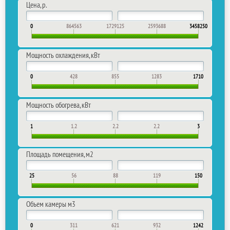
Цена, р.
0
864563
1729125
2593688
3458250
Мощность охлаждения, кВт
0
428
855
1283
1710
Мощность обогрева, кВт
1
1.2
2.2
2.2
3
Площадь помещения, м2
25
56
88
119
150
Объем камеры м​3
0
311
621
932
1242