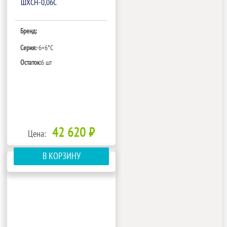
ШХСН-0,06С
Бренд:
Серия:
-6+6°C
Остаток:
6 шт
42 620 ₽
Цена:
В КОРЗИНУ