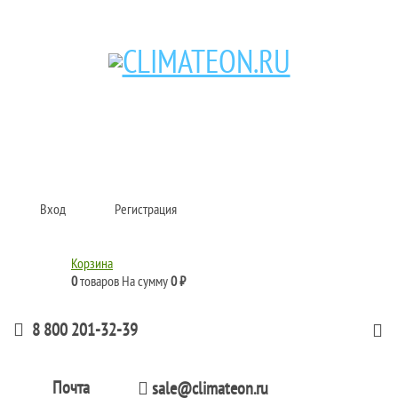
Кондиционеры и сплит-системы, газовые котлы, тепловые завесы, водяные
тепловентиляторы для квартиры, дома, офиса с доставкой в Хабаровск и по
всей России.
Climate for life
Вход
Регистрация
Корзина
0
товаров
На сумму
0 ₽
8 800 201-32-39
Почта
sale@climateon.ru